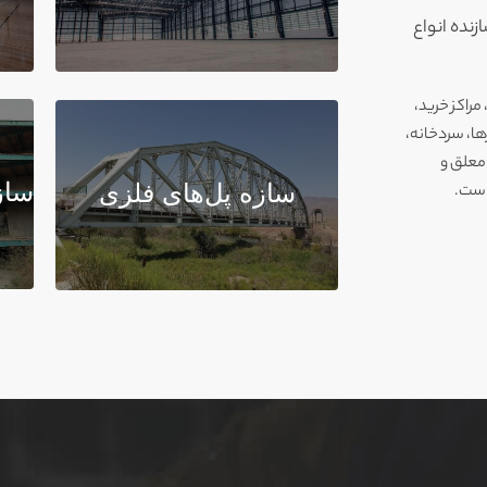
نده انواع
راکز خرید،
ها، سردخانه،
 معلق و
ساز
سازه پل‌های فلزی
است.