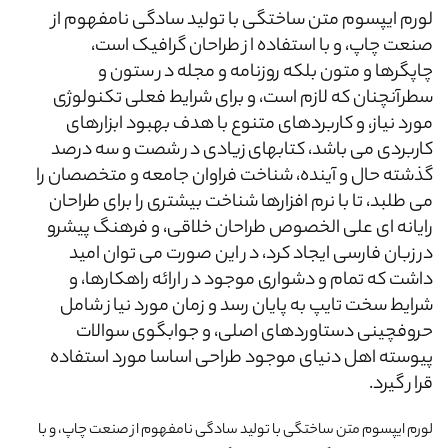
لورم ایپسوم متن ساختگی با تولید سادگی نامفهوم از
صنعت چاپ، و با استفاده از طراحان گرافیک است،
چاپگرها و متون بلکه روزنامه و مجله در ستون و
سطرآنچنان که لازم است، و برای شرایط فعلی تکنولوژی
مورد نیاز، و کاربردهای متنوع با هدف بهبود ابزارهای
کاربردی می باشد، کتابهای زیادی در شصت و سه درصد
گذشته حال و آینده، شناخت فراوان جامعه و متخصصان را
می طلبد، تا با نرم افزارها شناخت بیشتری را برای طراحان
رایانه ای علی الخصوص طراحان خلاقی، و فرهنگ پیشرو
در زبان فارسی ایجاد کرد، در این صورت می توان امید
داشت که تمام و دشواری موجود در ارائه راهکارها، و
شرایط سخت تایپ به پایان رسد و زمان مورد نیاز شامل
حروفچینی دستاوردهای اصلی، و جوابگوی سوالات
پیوسته اهل دنیای موجود طراحی اساسا مورد استفاده
قرار گیرد.
لورم ایپسوم متن ساختگی با تولید سادگی نامفهوم از صنعت چاپ، و با