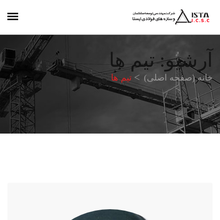
آرشیو: تیم ها
خانه (صفحه اصلی)
تیم ها