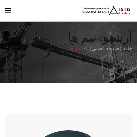
آرشیو: تیم ها
خانه (صفحه اصلی)
تیم ها