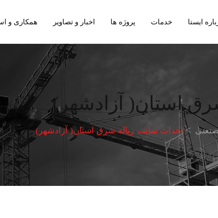
باره ایستا
خدمات
پروژه ها
اخبار و تصاویر
همکاری و اس
رق استان( آزادشهر)
صنعتی
احداث سایت زباله شرق استان( آزادشهر)