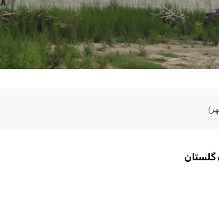
ر)
 گلستان