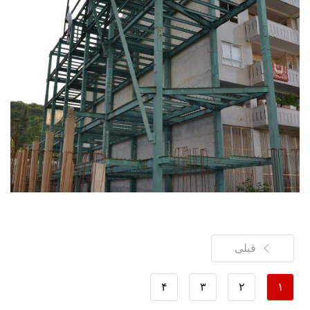
قبلی
۴
۳
۲
۱