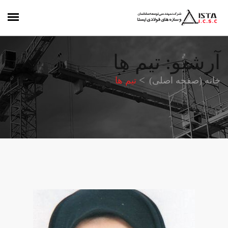
آرشیو: تیم ها
خانه (صفحه اصلی)
تیم ها