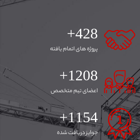
428
پروژه های اتمام یافته
1250
اعضای تیم متخصص
1154
جوایز دریافت شده